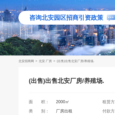
咨询北安园区招商引资政策
北安招商网
>
北安 厂房
>
(出售)出售北安厂房/养殖场.
(出售)出售北安厂房/养殖场.
面 积：
2000㎡
租赁
类 别：
厂房出租
付款