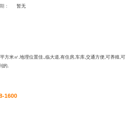
 期：
暂无
多平方米㎡.地理位置佳.,临大道,有住房,车库,交通方便,可养殖,可
到的.
8-1600