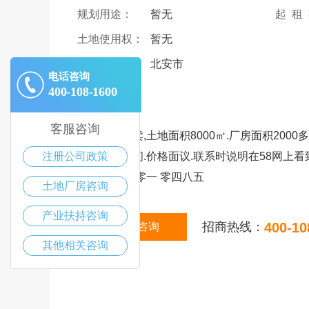
规划用途：
暂无
起 租
土地使用权：
暂无
详细地址：
北安市
电话咨询
400-108-1600
|
描述
客服咨询
现有厂房出卖,土地面积8000㎡.厂房面积2000
注册公司政策
用于仓库车间.价格面议.联系时说明在58网上看
一三五 五二零一 零四八五
土地厂房咨询
产业扶持咨询
招商热线：
400-10
在线咨询
其他相关咨询